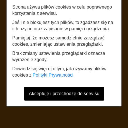
Strona używa plików cookies w celu poprawnego
LISTEN
korzystania z serwisu.
Jeśli nie blokujesz tych plików, to zgadzasz się na
KOŚCIÓŁ ŚW. DUCHA
ich użycie oraz zapisanie w pamięci urządzenia.
Pamiętaj, że możesz samodzielnie zarządzać
START
cookies, zmieniając ustawienia przeglądarki.
Brak zmiany ustawienia przeglądarki oznacza
wyrażenie zgody.
The website uses mobile data according to the standard rates of the
network operator. It is recommended to have a tariff with mobile internet.
Dowiedz się więcej o tym, jak używamy plików
Foreign users should refer to the current Internet data roaming tariff table.
cookies z
Polityki Prywatności
.
Akceptuję i przechodzę do serwisu