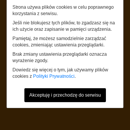
Strona używa plików cookies w celu poprawnego
LISTEN
korzystania z serwisu.
SANKTUARIUM BOŻEGO
Jeśli nie blokujesz tych plików, to zgadzasz się na
MIŁOSIERDZIA
ich użycie oraz zapisanie w pamięci urządzenia.
Pamiętaj, że możesz samodzielnie zarządzać
cookies, zmieniając ustawienia przeglądarki.
START
Brak zmiany ustawienia przeglądarki oznacza
wyrażenie zgody.
The website uses mobile data according to the standard rates of the
Dowiedz się więcej o tym, jak używamy plików
network operator. It is recommended to have a tariff with mobile internet.
cookies z
Polityki Prywatności
.
Foreign users should refer to the current Internet data roaming tariff table.
Akceptuję i przechodzę do serwisu