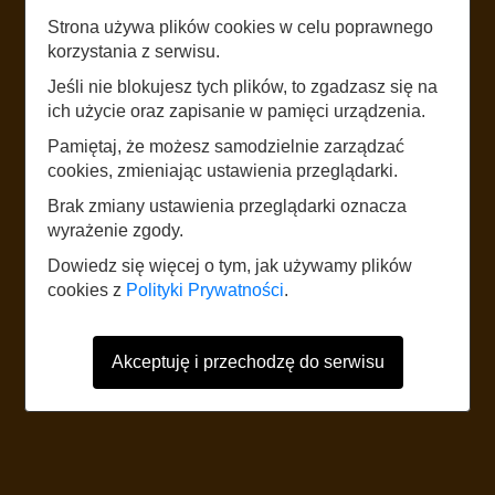
Strona używa plików cookies w celu poprawnego
LISTEN
korzystania z serwisu.
SPICHLERZE
Jeśli nie blokujesz tych plików, to zgadzasz się na
ich użycie oraz zapisanie w pamięci urządzenia.
Pamiętaj, że możesz samodzielnie zarządzać
START
cookies, zmieniając ustawienia przeglądarki.
Brak zmiany ustawienia przeglądarki oznacza
wyrażenie zgody.
The website uses mobile data according to the standard rates of the
network operator. It is recommended to have a tariff with mobile internet.
Dowiedz się więcej o tym, jak używamy plików
Foreign users should refer to the current Internet data roaming tariff table.
cookies z
Polityki Prywatności
.
Akceptuję i przechodzę do serwisu