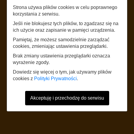
Strona używa plików cookies w celu poprawnego
korzystania z serwisu.
LISTEN
Jeśli nie blokujesz tych plików, to zgadzasz się na
KOPIEC TATARSKI
ich użycie oraz zapisanie w pamięci urządzenia.
Pamiętaj, że możesz samodzielnie zarządzać
START
cookies, zmieniając ustawienia przeglądarki.
Brak zmiany ustawienia przeglądarki oznacza
wyrażenie zgody.
The website uses mobile data according to the standard rates of the
network operator. It is recommended to have a tariff with mobile internet.
Dowiedz się więcej o tym, jak używamy plików
Foreign users should refer to the current Internet data roaming tariff table.
cookies z
Polityki Prywatności
.
Akceptuję i przechodzę do serwisu