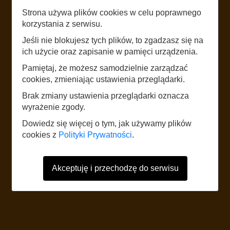
Strona używa plików cookies w celu poprawnego
LISTEN
korzystania z serwisu.
DZIKOWIEC
Jeśli nie blokujesz tych plików, to zgadzasz się na
ich użycie oraz zapisanie w pamięci urządzenia.
Pamiętaj, że możesz samodzielnie zarządzać
START
cookies, zmieniając ustawienia przeglądarki.
Brak zmiany ustawienia przeglądarki oznacza
wyrażenie zgody.
The website uses mobile data according to the standard rates of the
network operator. It is recommended to have a tariff with mobile internet.
Dowiedz się więcej o tym, jak używamy plików
Foreign users should refer to the current Internet data roaming tariff table.
cookies z
Polityki Prywatności
.
Akceptuję i przechodzę do serwisu