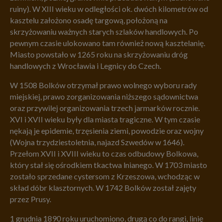
ruiny). W XIII wieku w odległości ok. dwóch kilometrów od
kasztelu założono osadę targową, położoną na
skrzyżowaniu ważnych starych szlaków handlowych. Po
pewnym czasie ulokowano tam również nową kasztelanię.
Miasto powstało w 1265 roku na skrzyżowaniu dróg
handlowych z Wrocławia i Legnicy do Czech.
W 1508 Bolków otrzymał prawo wolnego wyboru rady
miejskiej, prawo zorganizowania niższego sądownictwa
oraz przywilej organizowania trzech jarmarków rocznie.
XVI i XVII wieku były dla miasta tragiczne. W tym czasie
nękają je epidemie, trzęsienia ziemi, powodzie oraz wojny
(Wojna trzydziestoletnia, najazd Szwedów w 1646).
Przełom XVII i XVIII wieku to czas odbudowy Bolkowa,
który stał się ośrodkiem tkactwa lnianego. W 1703 miasto
zostało sprzedane cystersom z Krzeszowa, wchodząc w
skład dóbr klasztornych. W 1742 Bolków został zajęty
przez Prusy.
1 grudnia 1890 roku uruchomiono, drugą co do rangi, linię