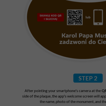
STEP 2
After pointing your smartphone's camera at the
Q
side of the plaque, the app's welcome screen will ap
the name, photo of the monument, and th