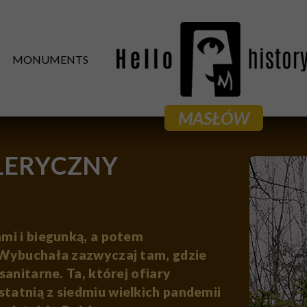
MONUMENTS
MASŁÓW
LERYCZNY
mi i biegunką, a potem
 Wybuchała zazwyczaj tam, gdzie
sanitarne. Ta, której ofiary
tatnią z siedmiu wielkich pandemii