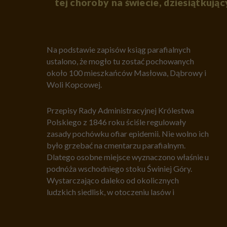
tej choroby na świecie, dziesiątkując
Na podstawie zapisów ksiąg parafialnych
ustalono, że mogło tu zostać pochowanych
około 100 mieszkańców Masłowa, Dąbrowy i
Woli Kopcowej.
Przepisy Rady Administracyjnej Królestwa
Polskiego z 1846 roku ściśle regulowały
zasady pochówku ofiar epidemii. Nie wolno ich
było grzebać na cmentarzu parafialnym.
Dlatego osobne miejsce wyznaczono właśnie u
podnóża wschodniego stoku Świniej Góry.
Wystarczająco daleko od okolicznych
ludzkich siedlisk, w otoczeniu lasów i