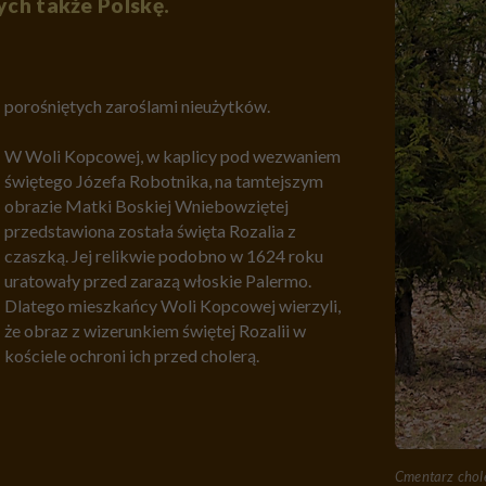
ych także Polskę.
porośniętych zaroślami nieużytków.
W Woli Kopcowej, w kaplicy pod wezwaniem
świętego Józefa Robotnika, na tamtejszym
obrazie Matki Boskiej Wniebowziętej
przedstawiona została święta Rozalia z
czaszką. Jej relikwie podobno w 1624 roku
uratowały przed zarazą włoskie Palermo.
Dlatego mieszkańcy Woli Kopcowej wierzyli,
że obraz z wizerunkiem świętej Rozalii w
kościele ochroni ich przed cholerą.
Cmentarz chol