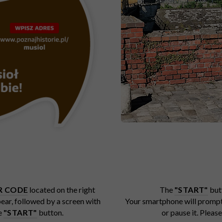
R CODE
located on the right
The
"START"
but
pear, followed by a screen with
Your smartphone will prompt y
e
"START"
button.
or pause it. Plea