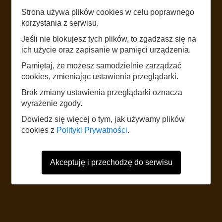
Strona używa plików cookies w celu poprawnego
LISTEN
korzystania z serwisu.
Jeśli nie blokujesz tych plików, to zgadzasz się na
BUDOWA PAROWOZU
ich użycie oraz zapisanie w pamięci urządzenia.
Pamiętaj, że możesz samodzielnie zarządzać
START
cookies, zmieniając ustawienia przeglądarki.
Brak zmiany ustawienia przeglądarki oznacza
wyrażenie zgody.
The website uses mobile data according to the standard rates of the
network operator. It is recommended to have a tariff with mobile internet.
Dowiedz się więcej o tym, jak używamy plików
Foreign users should refer to the current Internet data roaming tariff table.
cookies z
Polityki Prywatności
.
Akceptuję i przechodzę do serwisu