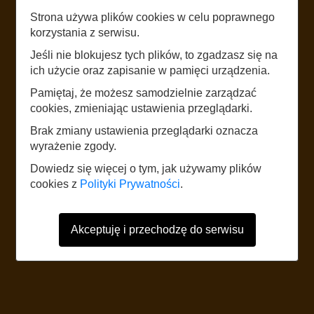
Strona używa plików cookies w celu poprawnego
LISTEN
korzystania z serwisu.
Jeśli nie blokujesz tych plików, to zgadzasz się na
SZCZUPAK JULEK
ich użycie oraz zapisanie w pamięci urządzenia.
Pamiętaj, że możesz samodzielnie zarządzać
START
cookies, zmieniając ustawienia przeglądarki.
Brak zmiany ustawienia przeglądarki oznacza
wyrażenie zgody.
The website uses mobile data according to the standard rates of the
network operator. It is recommended to have a tariff with mobile internet.
Dowiedz się więcej o tym, jak używamy plików
Foreign users should refer to the current Internet data roaming tariff table.
cookies z
Polityki Prywatności
.
Akceptuję i przechodzę do serwisu