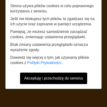
Strona używa plików cookies w celu poprawnego
LISTEN
korzystania z serwisu.
A. OSIECKA
Jeśli nie blokujesz tych plików, to zgadzasz się na
W. MŁYNARSKI
ich użycie oraz zapisanie w pamięci urządzenia.
Pamiętaj, że możesz samodzielnie zarządzać
cookies, zmieniając ustawienia przeglądarki.
START
Brak zmiany ustawienia przeglądarki oznacza
wyrażenie zgody.
The website uses mobile data according to the standard rates of the
Dowiedz się więcej o tym, jak używamy plików
network operator. It is recommended to have a tariff with mobile internet.
cookies z
Polityki Prywatności
.
Foreign users should refer to the current Internet data roaming tariff table.
Akceptuję i przechodzę do serwisu