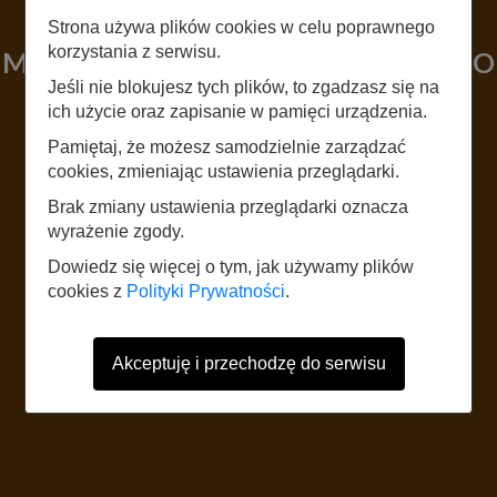
LISTEN
Strona używa plików cookies w celu poprawnego
korzystania z serwisu.
MUZEUM ŚLĄSKIEJ BITWY O PALIWO
Jeśli nie blokujesz tych plików, to zgadzasz się na
„BLECHHAMER 1944”
ich użycie oraz zapisanie w pamięci urządzenia.
Pamiętaj, że możesz samodzielnie zarządzać
START
cookies, zmieniając ustawienia przeglądarki.
Brak zmiany ustawienia przeglądarki oznacza
wyrażenie zgody.
The website uses mobile data according to the standard rates of the
network operator. It is recommended to have a tariff with mobile internet.
Dowiedz się więcej o tym, jak używamy plików
Foreign users should refer to the current Internet data roaming tariff table.
cookies z
Polityki Prywatności
.
Akceptuję i przechodzę do serwisu