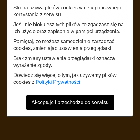
LISTEN
Strona używa plików cookies w celu poprawnego
korzystania z serwisu.
REGIONALNA IZBA ŚLĄSKA W
Jeśli nie blokujesz tych plików, to zgadzasz się na
DAŃCU
ich użycie oraz zapisanie w pamięci urządzenia.
Pamiętaj, że możesz samodzielnie zarządzać
cookies, zmieniając ustawienia przeglądarki.
START
Brak zmiany ustawienia przeglądarki oznacza
wyrażenie zgody.
The website uses mobile data according to the standard rates of the
Dowiedz się więcej o tym, jak używamy plików
network operator. It is recommended to have a tariff with mobile internet.
cookies z
Polityki Prywatności
.
Foreign users should refer to the current Internet data roaming tariff table.
Akceptuję i przechodzę do serwisu