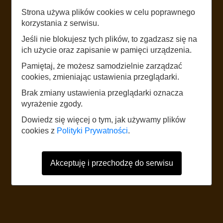
Strona używa plików cookies w celu poprawnego
LISTEN
korzystania z serwisu.
REGOLOWIEC
Jeśli nie blokujesz tych plików, to zgadzasz się na
ich użycie oraz zapisanie w pamięci urządzenia.
Pamiętaj, że możesz samodzielnie zarządzać
START
cookies, zmieniając ustawienia przeglądarki.
Brak zmiany ustawienia przeglądarki oznacza
wyrażenie zgody.
The website uses mobile data according to the standard rates of the
network operator. It is recommended to have a tariff with mobile internet.
Dowiedz się więcej o tym, jak używamy plików
Foreign users should refer to the current Internet data roaming tariff table.
cookies z
Polityki Prywatności
.
Akceptuję i przechodzę do serwisu